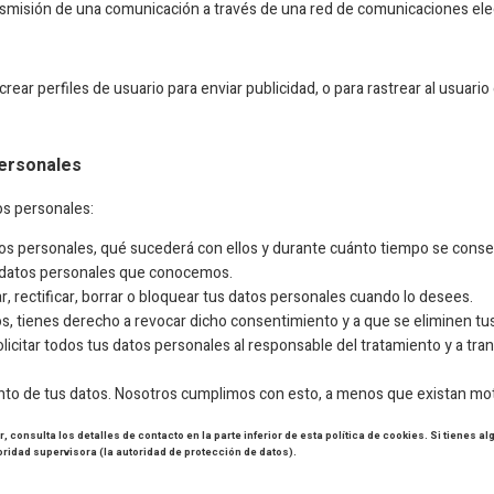
transmisión de una comunicación a través de una red de comunicaciones ele
ear perfiles de usuario para enviar publicidad, o para rastrear al usuar
personales
os personales:
os personales, qué sucederá con ellos y durante cuánto tiempo se conse
s datos personales que conocemos.
, rectificar, borrar o bloquear tus datos personales cuando lo desees.
s, tienes derecho a revocar dicho consentimiento y a que se eliminen tu
licitar todos tus datos personales al responsable del tratamiento y a tra
to de tus datos. Nosotros cumplimos con esto, a menos que existan moti
, consulta los detalles de contacto en la parte inferior de esta política de cookies. Si tienes
oridad supervisora (la autoridad de protección de datos).